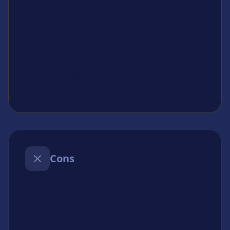
Kinematograafiline 3D-laud
Hääldiileri näpunäited
Üksikasjalik panuste õpetus
Turbo rulli lüliti
Cons
Suur GPU-nõudlus
boonusvoorud puuduvad