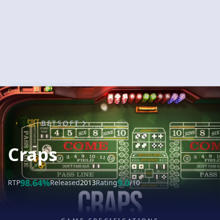
GamesSeal
Tarkvara
Betsoft
Craps
BETSOFT
Craps
98.64%
9.0
RTP
Released
2013
Rating
/10